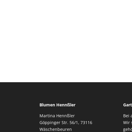
Blumen Hennßler
Gart
Martina Hennßler
Bei 
Göppinger Str. 56/1, 73116
Wir 
Wäschenbeuren
gehö