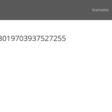
Startseite
8019703937527255