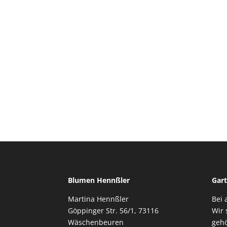
Blumen Hennßler
Gart
Martina Hennßler
Bei 
Göppinger Str. 56/1, 73116
Wir 
Wäschenbeuren
gehö