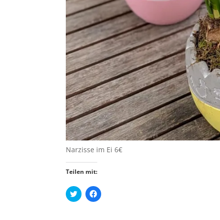
Narzisse im Ei 6€
Teilen mit:
K
K
l
l
i
i
c
c
k
k