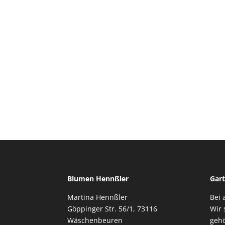
Blumen Hennßler
Gart
Martina Hennßler
Bei 
Göppinger Str. 56/1, 73116
Wir 
Wäschenbeuren
gehö