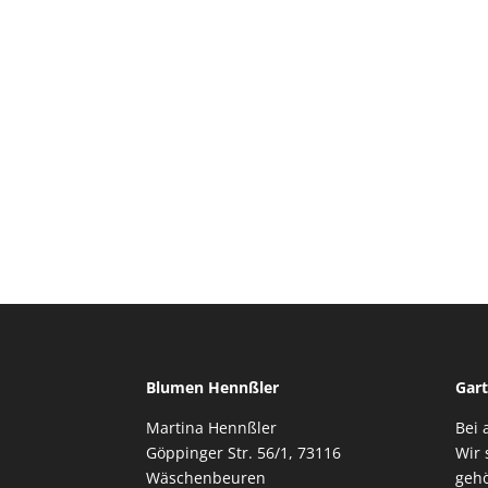
Blumen Hennßler
Gart
Martina Hennßler
Bei 
Göppinger Str. 56/1, 73116
Wir 
Wäschenbeuren
gehö