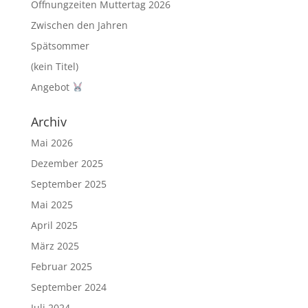
Öffnungzeiten Muttertag 2026
u
u
e
e
m
m
Zwischen den Jahren
F
F
e
e
Spätsommer
n
n
s
s
(kein Titel)
t
t
e
e
Angebot
r
r
g
g
e
e
ö
ö
Archiv
f
f
f
f
n
n
Mai 2026
e
e
t
t
Dezember 2025
)
)
September 2025
Mai 2025
April 2025
März 2025
Februar 2025
September 2024
Juli 2024