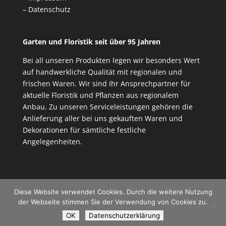
– Datenschutz
Garten und Floristik seit über 95 Jahren
Bei all unseren Produkten legen wir besonders Wert
auf handwerkliche Qualität mit regionalen und
frischen Waren. Wir sind Ihr Ansprechpartner für
aktuelle Floristik und Pflanzen aus regionalem
Anbau. Zu unseren Serviceleistungen gehören die
Anlieferung aller bei uns gekauften Waren und
Dekorationen für sämtliche festliche
Angelegenheiten.
Diese Website verwendet Cookies. Durch die weitere Nutzung
der Webseite stimmen Sie der Verwendung von Cookies zu.
OK
Datenschutzerklärung
Copyright - Blumen Hennßler