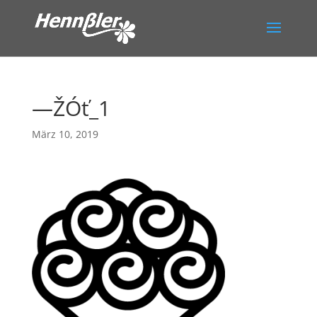
—ŽÓť_1
März 10, 2019